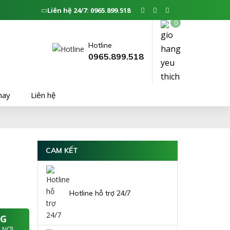
Liên hệ 24/7: 0965.899.518
hay
Liên hệ
0
Hotline
0965.899.518
hay
Liên hệ
CAM KẾT
Hotline hỗ trợ 24/7
NG
 NƠI