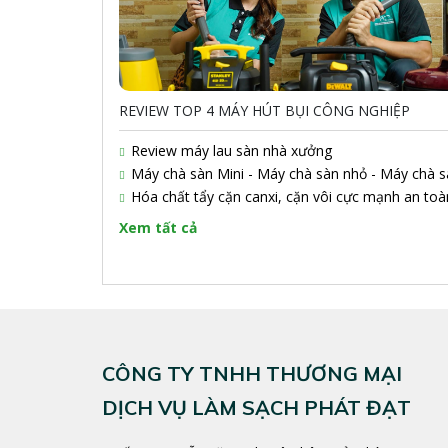
REVIEW TOP 4 MÁY HÚT BỤI CÔNG NGHIỆP
Review máy lau sàn nhà xưởng
Máy chà sàn Mini - Máy chà sàn nhỏ - Máy chà s
linh hoạt Artison
Hóa chất tẩy cặn canxi, cặn vôi cực mạnh an toà
hiệu quả
Xem tất cả
CÔNG TY TNHH THƯƠNG MẠI
DỊCH VỤ LÀM SẠCH PHÁT ĐẠT