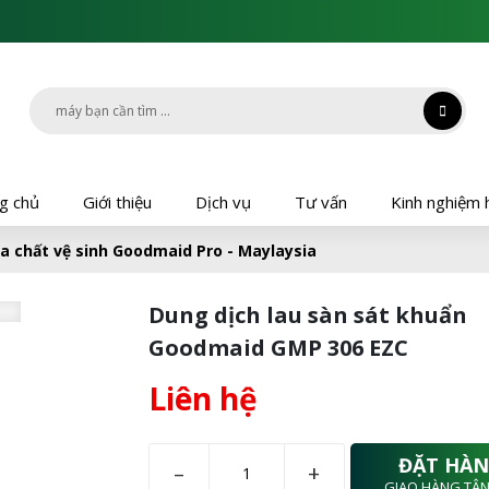
g chủ
Giới thiệu
Dịch vụ
Tư vấn
Kinh nghiệm 
g chủ
Giới thiệu
Dịch vụ
Tư vấn
Kinh nghiệm 
a chất vệ sinh Goodmaid Pro - Maylaysia
Dung dịch lau sàn sát khuẩn
Goodmaid GMP 306 EZC
Liên hệ
ĐẶT HÀ
–
+
GIAO HÀNG TẬN