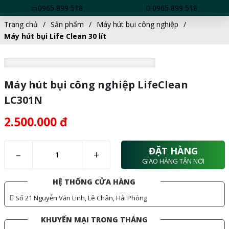
0965 899 518
0965 899 518
Trang chủ
Sản phẩm
Máy hút bụi công nghiệp
Máy hút bụi Life Clean 30 lít
Máy hút bụi công nghiệp LifeClean
LC301N
2.500.000 đ
ĐẶT HÀNG
–
+
GIAO HÀNG TẬN NƠI
HỆ THỐNG CỬA HÀNG
Số 21 Nguyễn Văn Linh, Lê Chân, Hải Phòng
KHUYẾN MẠI TRONG THÁNG