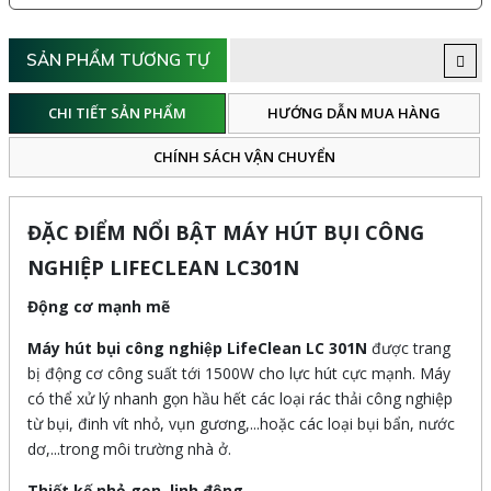
SẢN PHẨM TƯƠNG TỰ
CHI TIẾT SẢN PHẨM
HƯỚNG DẪN MUA HÀNG
CHÍNH SÁCH VẬN CHUYỂN
ĐẶC ĐIỂM NỔI BẬT MÁY HÚT BỤI CÔNG
NGHIỆP LIFECLEAN LC301N
Động cơ mạnh mẽ
Máy hút bụi công nghiệp LifeClean LC 301N
được trang
bị động cơ công suất tới 1500W cho lực hút cực mạnh. Máy
có thể xử lý nhanh gọn hầu hết các loại rác thải công nghiệp
từ bụi, đinh vít nhỏ, vụn gương,...hoặc các loại bụi bẩn, nước
dơ,...trong môi trường nhà ở.
Thiết kế nhỏ gọn, linh động