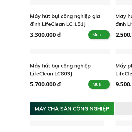
Máy hút bụi công nghiệp gia
Máy hú
đình LifeClean LC 151J
đình L
3.300.000 đ
2.500
Mua
Máy hút bụi công nghiệp
Máy ph
LifeClean LC803J
LifeCl
5.700.000 đ
9.500
Mua
MÁY CHÀ SÀN CÔNG NGHIỆP