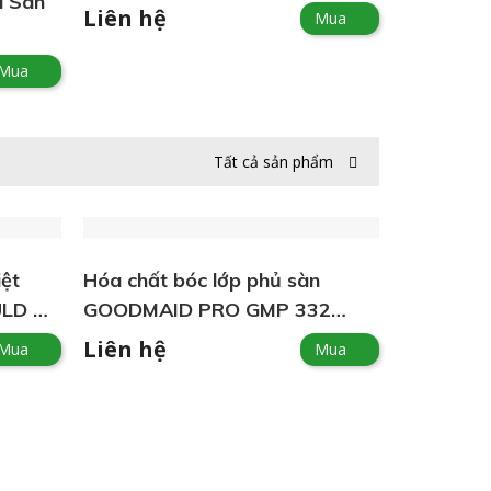
i San
Liên hệ
Mua
Mua
Tất cả sản phẩm
iệt
Hóa chất bóc lớp phủ sàn
LD &
GOODMAID PRO GMP 332
SUPER BARE
Liên hệ
Mua
Mua