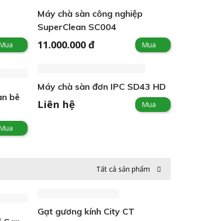
Máy chà sàn công nghiệp
SuperClean SC004
11.000.000 đ
Mua
Mua
Máy chà sàn đơn IPC SD43 HD
àn bê
Liên hệ
Mua
Mua
Tất cả sản phẩm
Gạt gương kính City CT