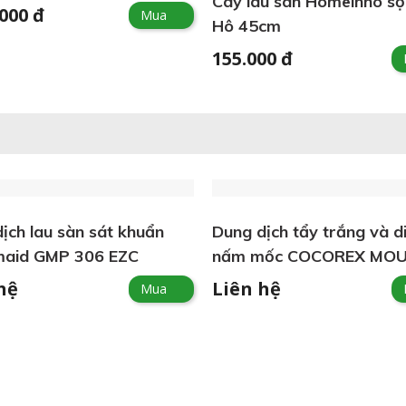
Cây lau sàn Homeinno sợ
.000 đ
Mua
Hô 45cm
155.000 đ
ịch lau sàn sát khuẩn
Dung dịch tẩy trắng và d
aid GMP 306 EZC
nấm mốc COCOREX MOU
MILDEW SPRAY
hệ
Liên hệ
Mua