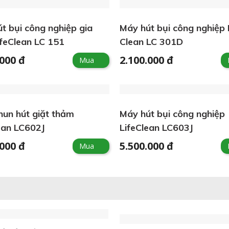
t bụi công nghiệp gia
Máy hút bụi công nghiệp 
ifeClean LC 151
Clean LC 301D
.000 đ
2.100.000 đ
Mua
un hút giặt thảm
Máy hút bụi công nghiệp
ean LC602J
LifeClean LC603J
.000 đ
5.500.000 đ
Mua