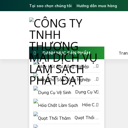
Tại sao chọn chúng tôi
Hướng dẫn mua hàng
Tran
DANH MỤC SẢN PHẨM
Máy Hút Bụi Công Nghiệp
Máy Chà Sàn Công Nghiệp
Dụng Cụ Vệ Sinh
Tran
DANH MỤC SẢN PHẨM
Hóa Chất Làm Sạch
Máy Hút Bụi Công Nghiệp
Quạt Thổi Thảm
Máy Chà Sàn Công Nghiệp
Xe Quét Rác
Dụng Cụ Vệ Sinh
Hóa Chất Làm Sạch
Quạt Thổi Thảm