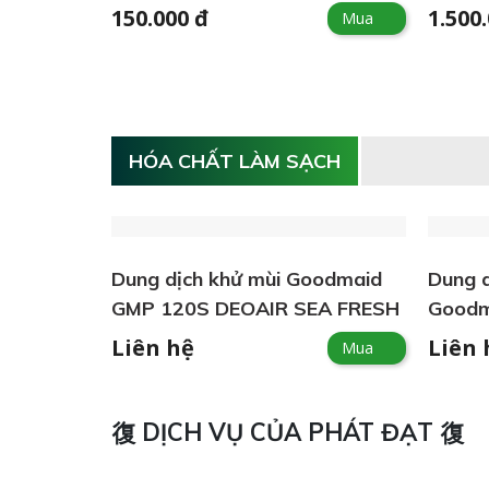
150.000 đ
1.500
Mua
HÓA CHẤT LÀM SẠCH
Dung dịch khử mùi Goodmaid
Dung d
GMP 120S DEOAIR SEA FRESH
Goodm
Liên hệ
Liên 
Mua
DỊCH VỤ CỦA PHÁT ĐẠT