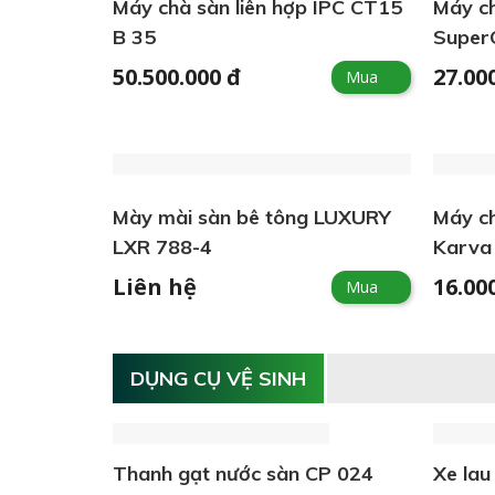
Máy chà sàn liên hợp IPC CT15
Máy ch
B 35
Super
50.500.000 đ
27.00
Mua
Mày mài sàn bê tông LUXURY
Máy ch
LXR 788-4
Karva 
Liên hệ
16.00
Mua
DỤNG CỤ VỆ SINH
Thanh gạt nước sàn CP 024
Xe lau